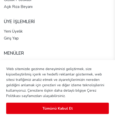
Açık Rıza Beyanı
ÜYE İŞLEMLERİ
Yeni Üyelik
Giriş Yap
MENÜLER
Anasayfa
Web sitemizde gezinme deneyiminizi geliştirmek, size
Hakkımızda
kişiselleştirilmiş içerik ve hedefli reklamlar göstermek, web
Tüm Ürünler
sitesi trafiğimizi analiz etmek ve ziyaretçilerimizin nereden
İletişim - Pasta Talep Et
geldiğini anlamak için çerezleri ve diğer izleme teknolojilerini
Banka Hesap Bilgileri
kullanıyoruz. Çerezlere ilişkin daha detaylı bilgiye Çerez
Politikası sayfamızdan ulaşabilirsiniz.
Tümünü Kabul Et
Copyright © 2026 Şahinler Ekmek Unlu Mamülleri ve Gıda Tic.