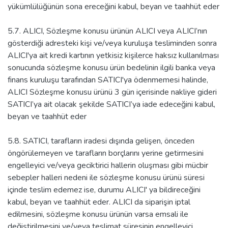
yükümlülüğünün sona ereceğini kabul, beyan ve taahhüt eder
5.7. ALICI, Sözleşme konusu ürünün ALICI veya ALICI’nın
gösterdiği adresteki kişi ve/veya kuruluşa tesliminden sonra
ALICI'ya ait kredi kartının yetkisiz kişilerce haksız kullanılması
sonucunda sözleşme konusu ürün bedelinin ilgili banka veya
finans kuruluşu tarafından SATICI'ya ödenmemesi halinde,
ALICI Sözleşme konusu ürünü 3 gün içerisinde nakliye gideri
SATICI’ya ait olacak şekilde SATICI’ya iade edeceğini kabul,
beyan ve taahhüt eder
5.8. SATICI, tarafların iradesi dışında gelişen, önceden
öngörülemeyen ve tarafların borçlarını yerine getirmesini
engelleyici ve/veya geciktirici hallerin oluşması gibi mücbir
sebepler halleri nedeni ile sözleşme konusu ürünü süresi
içinde teslim edemez ise, durumu ALICI' ya bildireceğini
kabul, beyan ve taahhüt eder. ALICI da siparişin iptal
edilmesini, sözleşme konusu ürünün varsa emsali ile
değiştirilmesini ve/veya teslimat süresinin engelleyici