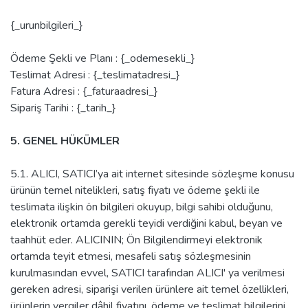
{_urunbilgileri_}
Ödeme Şekli ve Planı : {_odemesekli_}
Teslimat Adresi : {_teslimatadresi_}
Fatura Adresi : {_faturaadresi_}
Sipariş Tarihi : {_tarih_}
5. GENEL HÜKÜMLER
5.1. ALICI, SATICI’ya ait internet sitesinde sözleşme konusu
ürünün temel nitelikleri, satış fiyatı ve ödeme şekli ile
teslimata ilişkin ön bilgileri okuyup, bilgi sahibi olduğunu,
elektronik ortamda gerekli teyidi verdiğini kabul, beyan ve
taahhüt eder. ALICININ; Ön Bilgilendirmeyi elektronik
ortamda teyit etmesi, mesafeli satış sözleşmesinin
kurulmasından evvel, SATICI tarafından ALICI' ya verilmesi
gereken adresi, siparişi verilen ürünlere ait temel özellikleri,
ürünlerin vergiler dâhil fiyatını, ödeme ve teslimat bilgilerini