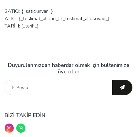
SATICI: {_saticiunvan_}
ALICI: {_teslimat_aliciad_} {_teslimat_alicisoyad_}
TARİH: {_tarih_}
Duyurularımızdan haberdar olmak için bültenimize
üye olun
BİZİ TAKİP EDİN