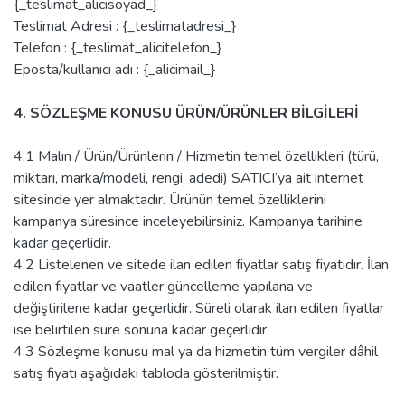
{_teslimat_alicisoyad_}
Teslimat Adresi : {_teslimatadresi_}
Telefon : {_teslimat_alicitelefon_}
Eposta/kullanıcı adı : {_alicimail_}
4. SÖZLEŞME KONUSU ÜRÜN/ÜRÜNLER BİLGİLERİ
4.1 Malın / Ürün/Ürünlerin / Hizmetin temel özellikleri (türü,
miktarı, marka/modeli, rengi, adedi) SATICI’ya ait internet
sitesinde yer almaktadır. Ürünün temel özelliklerini
kampanya süresince inceleyebilirsiniz. Kampanya tarihine
kadar geçerlidir.
4.2 Listelenen ve sitede ilan edilen fiyatlar satış fiyatıdır. İlan
edilen fiyatlar ve vaatler güncelleme yapılana ve
değiştirilene kadar geçerlidir. Süreli olarak ilan edilen fiyatlar
ise belirtilen süre sonuna kadar geçerlidir.
4.3 Sözleşme konusu mal ya da hizmetin tüm vergiler dâhil
satış fiyatı aşağıdaki tabloda gösterilmiştir.