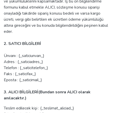
ve yükümlülüklerini kapsamaktadır. İş bu ön bilgilendirme
formunu kabul etmekle ALICI, sözleşme konusu siparişi
onayladığı takdirde sipariş konusu bedeli ve varsa kargo
ücreti, vergi gibi belirtilen ek ücretleri ödeme yükümlülüğü
altına gireceğini ve bu konuda bilgilendirildiğini peşinen kabul
eder.
2. SATICI BİLGİLERİ
Ünvanı : {_saticiunvan_}
Adres : {_saticiadres_}
Telefon : {_saticitelefon_}
Faks : {_saticifax_}
Eposta : {_saticimail_}
3. ALICI BİLGİLERİ(Bundan sonra ALICI olarak
anılacaktır.)
Teslim edilecek kişi : {_teslimat_aliciad_}