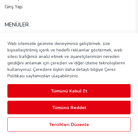
Giriş Yap
MENÜLER
Anasayfa
Web sitemizde gezinme deneyiminizi geliştirmek, size
Hakkımızda
kişiselleştirilmiş içerik ve hedefli reklamlar göstermek, web
Tüm Ürünler
sitesi trafiğimizi analiz etmek ve ziyaretçilerimizin nereden
İletişim - Pasta Talep Et
geldiğini anlamak için çerezleri ve diğer izleme teknolojilerini
Banka Hesap Bilgileri
kullanıyoruz. Çerezlere ilişkin daha detaylı bilgiye Çerez
Politikası sayfamızdan ulaşabilirsiniz.
Tümünü Kabul Et
Copyright © 2026 Şahinler Ekmek Unlu Mamülleri ve Gıda Tic.
Ltd. Şti. Tüm Hakları Saklıdır.
Tümünü Reddet
Tercihleri Düzenle
® e-ticaret sistemleri ile hazırlanmıştır.