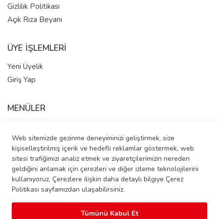
Gizlilik Politikası
Açık Rıza Beyanı
ÜYE İŞLEMLERİ
Yeni Üyelik
Giriş Yap
MENÜLER
Anasayfa
Web sitemizde gezinme deneyiminizi geliştirmek, size
Hakkımızda
kişiselleştirilmiş içerik ve hedefli reklamlar göstermek, web
Tüm Ürünler
sitesi trafiğimizi analiz etmek ve ziyaretçilerimizin nereden
İletişim - Pasta Talep Et
geldiğini anlamak için çerezleri ve diğer izleme teknolojilerini
Banka Hesap Bilgileri
kullanıyoruz. Çerezlere ilişkin daha detaylı bilgiye Çerez
Politikası sayfamızdan ulaşabilirsiniz.
Tümünü Kabul Et