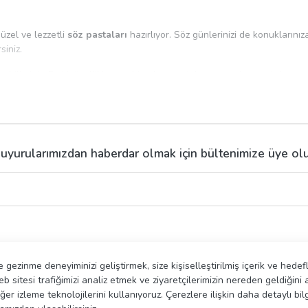
üzel ve lezzetli
söz pastaları
hazırlıyor. Söz günlerinizi de konuklarını
siniz.
akabilirsiniz. Farklı özelliklere sahip olan pastalar arasından seçimler ya
lamaktayız.
i içeriyor. Lezzetli ve özenle hazırlanmış olan söz pastası modellerimiz
uyurularımızdan haberdar olmak için bültenimize üye ol
işim kurarak satın alabilirsiniz. Dilerseniz pastaları sipariş vererek söz 
İZMETLERİ
ÜYE İŞLEMLERİ
gezinme deneyiminizi geliştirmek, size kişiselleştirilmiş içerik ve hedef
ş Sözleşmesi
Yeni Üyelik
 sitesi trafiğimizi analiz etmek ve ziyaretçilerimizin nereden geldiğini
iğer izleme teknolojilerini kullanıyoruz. Çerezlere ilişkin daha detaylı bi
rme Formu
Giriş Yap