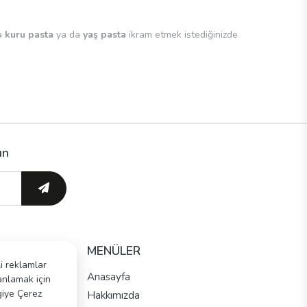
za
kuru pasta
ya da
yaş pasta
ikram etmek istediğinizde
pabilirsiniz. Taze ve lezzetli süt ve kremaların kullanıldığı en güzel
 kategorimizde sunuluyor. Her biri eşsiz dokunuşlarla hazırlanmış olan
un
gününüz için adresinize ulaştırılmasını sağlayabilirsiniz.
MENÜLER
li reklamlar
Anasayfa
 anlamak için
lgiye Çerez
Hakkımızda