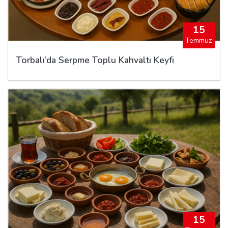
15
Temmuz
Torbalı’da Serpme Toplu Kahvaltı Keyfi
15