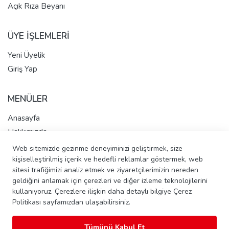
Açık Rıza Beyanı
ÜYE İŞLEMLERİ
Yeni Üyelik
Giriş Yap
MENÜLER
Anasayfa
Hakkımızda
Tüm Ürünler
Web sitemizde gezinme deneyiminizi geliştirmek, size
kişiselleştirilmiş içerik ve hedefli reklamlar göstermek, web
İletişim - Pasta Talep Et
sitesi trafiğimizi analiz etmek ve ziyaretçilerimizin nereden
Banka Hesap Bilgileri
geldiğini anlamak için çerezleri ve diğer izleme teknolojilerini
kullanıyoruz. Çerezlere ilişkin daha detaylı bilgiye Çerez
Politikası sayfamızdan ulaşabilirsiniz.
Copyright © 2026 Şahinler Ekmek Unlu Mamülleri ve Gıda Tic.
Tümünü Kabul Et
Ltd. Şti. Tüm Hakları Saklıdır.