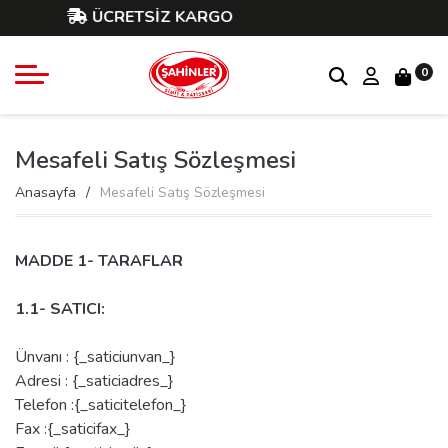
ÜCRETSİZ KARGO
0
Mesafeli Satış Sözleşmesi
Anasayfa
Mesafeli Satış Sözleşmesi
MADDE 1- TARAFLAR
1.1- SATICI:
Ünvanı : {_saticiunvan_}
Adresi : {_saticiadres_}
Telefon :{_saticitelefon_}
Fax :{_saticifax_}