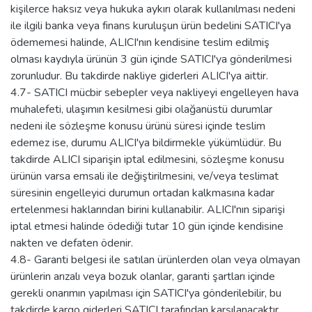
kişilerce haksız veya hukuka aykırı olarak kullanılması nedeni
ile ilgili banka veya finans kuruluşun ürün bedelini SATICI'ya
ödememesi halinde, ALICI'nın kendisine teslim edilmiş
olması kaydıyla ürünün 3 gün içinde SATICI'ya gönderilmesi
zorunludur. Bu takdirde nakliye giderleri ALICI'ya aittir.
4.7- SATICI mücbir sebepler veya nakliyeyi engelleyen hava
muhalefeti, ulaşımın kesilmesi gibi olağanüstü durumlar
nedeni ile sözleşme konusu ürünü süresi içinde teslim
edemez ise, durumu ALICI'ya bildirmekle yükümlüdür. Bu
takdirde ALICI siparişin iptal edilmesini, sözleşme konusu
ürünün varsa emsali ile değiştirilmesini, ve/veya teslimat
süresinin engelleyici durumun ortadan kalkmasına kadar
ertelenmesi haklarından birini kullanabilir. ALICI'nın siparişi
iptal etmesi halinde ödediği tutar 10 gün içinde kendisine
nakten ve defaten ödenir.
4.8- Garanti belgesi ile satılan ürünlerden olan veya olmayan
ürünlerin arızalı veya bozuk olanlar, garanti şartları içinde
gerekli onarımın yapılması için SATICI'ya gönderilebilir, bu
takdirde kargo giderleri SATICI tarafından karşılanacaktır.