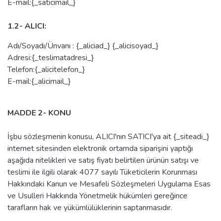
E-mail:{_saticimail_}
1.2- ALICI:
Adı/Soyadı/Ünvanı : {_aliciad_} {_alicisoyad_}
Adresi:{_teslimatadresi_}
Telefon:{_alicitelefon_}
E-mail:{_alicimail_}
MADDE 2- KONU
İşbu sözleşmenin konusu, ALICI'nın SATICI'ya ait {_siteadi_}
internet sitesinden elektronik ortamda siparişini yaptığı
aşağıda nitelikleri ve satış fiyatı belirtilen ürünün satışı ve
teslimi ile ilgili olarak 4077 sayılı Tüketicilerin Korunması
Hakkındaki Kanun ve Mesafeli Sözleşmeleri Uygulama Esas
ve Usulleri Hakkında Yönetmelik hükümleri gereğince
tarafların hak ve yükümlülüklerinin saptanmasıdır.