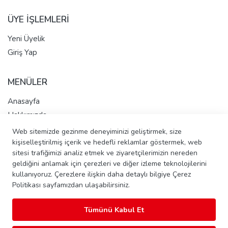
ÜYE İŞLEMLERİ
Yeni Üyelik
Giriş Yap
MENÜLER
Anasayfa
Hakkımızda
Tüm Ürünler
Web sitemizde gezinme deneyiminizi geliştirmek, size
kişiselleştirilmiş içerik ve hedefli reklamlar göstermek, web
İletişim - Pasta Talep Et
sitesi trafiğimizi analiz etmek ve ziyaretçilerimizin nereden
Banka Hesap Bilgileri
geldiğini anlamak için çerezleri ve diğer izleme teknolojilerini
kullanıyoruz. Çerezlere ilişkin daha detaylı bilgiye Çerez
Politikası sayfamızdan ulaşabilirsiniz.
Copyright © 2026 Şahinler Ekmek Unlu Mamülleri ve Gıda Tic.
Tümünü Kabul Et
Ltd. Şti. Tüm Hakları Saklıdır.