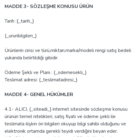
MADDE 3- SÖZLEŞME KONUSU ÜRÜN
Tarih :{_tarih_}
{_urunbilgileri_}
Ürünlerin cinsi ve türü,miktarı,marka/modeli rengi satış bedeli
yukarıda belirtildiği gibidir.
Ödeme Şekli ve Planı : {_odemesekli_}
Teslimat adresi: {_teslimatadresi_}
MADDE 4- GENEL HÜKÜMLER
4.1- ALICI, {_siteadi_} internet sitesinde sözleşme konusu
ürünün temel nitelikleri, satış fiyatı ve ödeme şekli ile
teslimata ilişkin ön bilgileri okuyup bilgi sahibi olduğunu ve
elektronik ortamda gerekli teyidi verdiğini beyan eder.