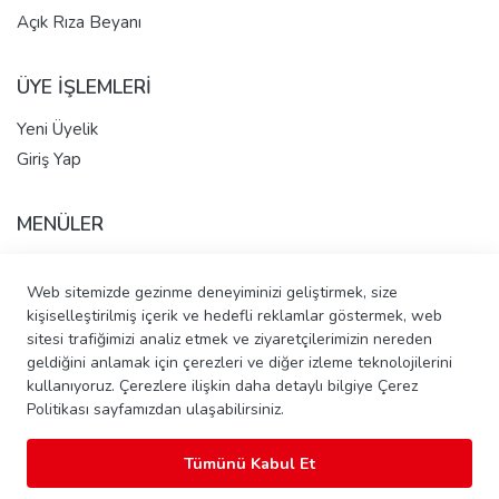
Açık Rıza Beyanı
ÜYE İŞLEMLERİ
Yeni Üyelik
Giriş Yap
MENÜLER
Anasayfa
Web sitemizde gezinme deneyiminizi geliştirmek, size
Hakkımızda
kişiselleştirilmiş içerik ve hedefli reklamlar göstermek, web
Tüm Ürünler
sitesi trafiğimizi analiz etmek ve ziyaretçilerimizin nereden
İletişim - Pasta Talep Et
geldiğini anlamak için çerezleri ve diğer izleme teknolojilerini
Banka Hesap Bilgileri
kullanıyoruz. Çerezlere ilişkin daha detaylı bilgiye Çerez
Politikası sayfamızdan ulaşabilirsiniz.
Tümünü Kabul Et
Copyright © 2026 Şahinler Ekmek Unlu Mamülleri ve Gıda Tic.