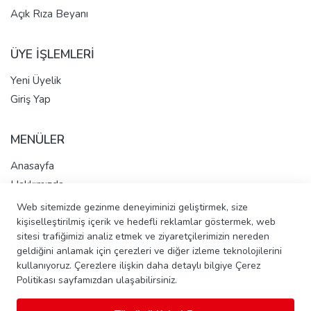
Açık Rıza Beyanı
ÜYE İŞLEMLERİ
Yeni Üyelik
Giriş Yap
MENÜLER
Anasayfa
Hakkımızda
Tüm Ürünler
Web sitemizde gezinme deneyiminizi geliştirmek, size
İletişim - Pasta Talep Et
kişiselleştirilmiş içerik ve hedefli reklamlar göstermek, web
sitesi trafiğimizi analiz etmek ve ziyaretçilerimizin nereden
Banka Hesap Bilgileri
geldiğini anlamak için çerezleri ve diğer izleme teknolojilerini
kullanıyoruz. Çerezlere ilişkin daha detaylı bilgiye Çerez
Politikası sayfamızdan ulaşabilirsiniz.
Copyright © 2026 Şahinler Ekmek Unlu Mamülleri ve Gıda Tic.